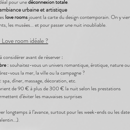
Idéal pour une 
déconnexion totale
.
ambiance urbaine et artistique
es 
love rooms
 jouent la carte du design contemporain. On y vien
nts, les musées... et pour passer une nuit inoubliable.
 Love room idéale ?
à considérer avant de réserver :
bre
 : souhaitez-vous un univers romantique, érotique, nature ou
férez-vous la mer, la ville ou la campagne ?
 : spa, dîner, massage, décoration, etc.
 varient de 90 € à plus de 300 € la nuit selon les prestations
permettent d’éviter les mauvaises surprises
ver longtemps à l’avance, surtout pour les week-ends ou les dat
lentin...).