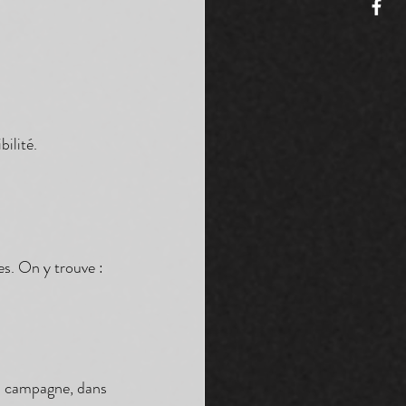
bilité.
es. On y trouve :
a campagne, dans 