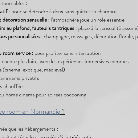
ntournables :
atif
 : pour se détendre à deux sans quitter sa chambre
t décoration sensuelle
 : l’atmosphère joue un rôle essentiel
oirs au plafond, fauteuils tantriques
 : place à la sensualité assum
es personnalisées
 : champagne, massages, décoration florale, pl
u room service
 : pour profiter sans interruption
t encore plus loin, avec des expériences immersives comme :
(cinéma, exotique, médiéval)
ammams privatifs
es chauffées
ou home cinéma pour soirées cocooning
ve room en Normandie
 ?
ariée que les hébergements :
uhaitant fêter leur première Saint-Valentin