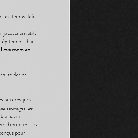
s du temps, loin 
 jacuzzi privatif, 
 crépitement d’un 
 
Love room en 
éalité dès ce 
s pittoresques, 
tes sauvages, se 
ble havre 
e d’intimité. Les 
 conçus pour 