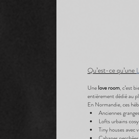
Qu’est-ce qu’une 
Une 
love room
, c’est 
entièrement dédié au pla
En Normandie, ces hébe
Anciennes granges 
Lofts urbains cos
Tiny houses avec v
Cabanes perchées o