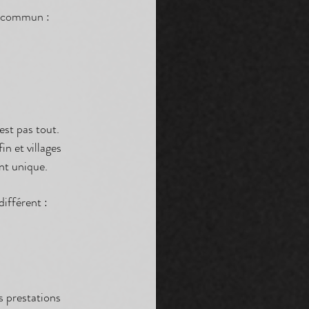
t commun : 
est pas tout.
n et villages 
nt unique.
ifférent : 
 prestations 