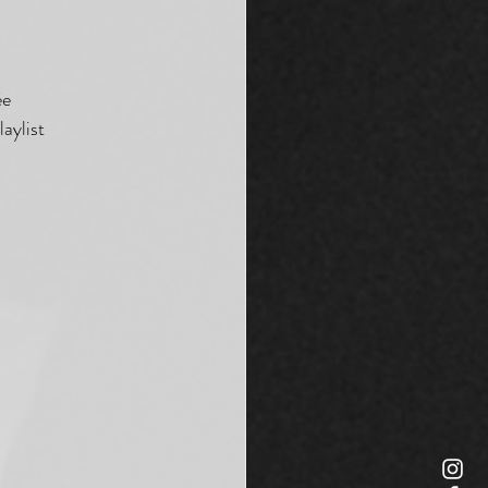
ée
aylist 