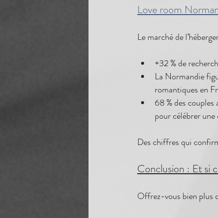
Love room Norman
Le marché de l’héberge
+32 % de recherch
La Normandie figu
romantiques en F
68 % des couples a
pour célébrer une
Des chiffres qui confir
Conclusion : Et si 
Offrez-vous bien plus q