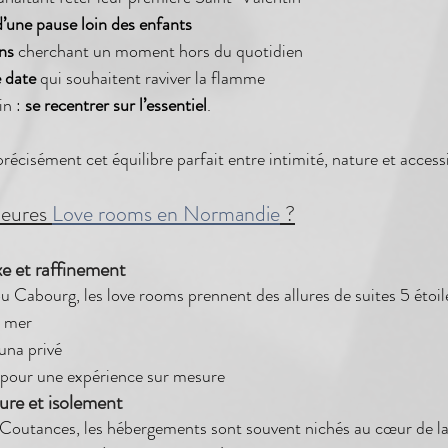
’une pause loin des enfants
ns
 cherchant un moment hors du quotidien
 date
 qui souhaitent raviver la flamme
n : 
se recentrer sur l’essentiel
.
écisément cet équilibre parfait entre intimité, nature et accessi
leures 
Love rooms en Normandie
 ?
xe et raffinement
u Cabourg, les love rooms prennent des allures de suites 5 étoil
e mer
una privé
pour une expérience sur mesure
ure et isolement
 Coutances, les hébergements sont souvent nichés au cœur de l