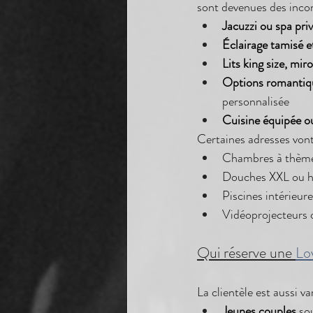
sont devenues des inco
Jacuzzi ou spa priv
Éclairage tamisé e
Lits king size, mir
Options romantiqu
personnalisée
Cuisine équipée o
Certaines adresses von
Chambres à thème 
Douches XXL ou h
Piscines intérieur
Vidéoprojecteurs 
Qui réserve une 
Lo
La clientèle est aussi v
Jeunes couples
 so